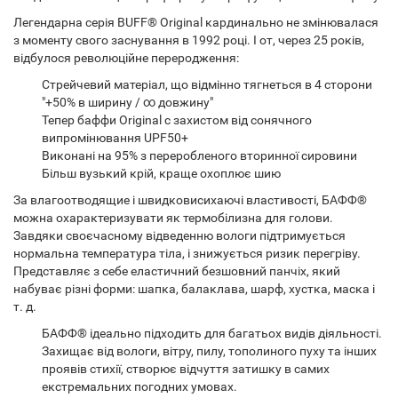
Легендарна серія BUFF® Original кардинально не змінювалася
з моменту свого заснування в 1992 році. І от, через 25 років,
відбулося революційне переродження:
Стрейчевий матеріал, що відмінно тягнеться в 4 сторони
"+50% в ширину / ∞ довжину"
Тепер баффи Original c захистом від сонячного
випромінювання UPF50+
Виконані на 95% з переробленого вторинної сировини
Більш вузький крій, краще охоплює шию
За влагоотводящие і швидковисихаючі властивості, БАФФ®
можна охарактеризувати як термобілизна для голови.
Завдяки своєчасному відведенню вологи підтримується
нормальна температура тіла, і знижується ризик перегріву.
Представляє з себе еластичний безшовний панчіх, який
набуває різні форми: шапка, балаклава, шарф, хустка, маска і
т. д.
БАФФ® ідеально підходить для багатьох видів діяльності.
Захищає від вологи, вітру, пилу, тополиного пуху та інших
проявів стихії, створює відчуття затишку в самих
екстремальних погодних умовах.