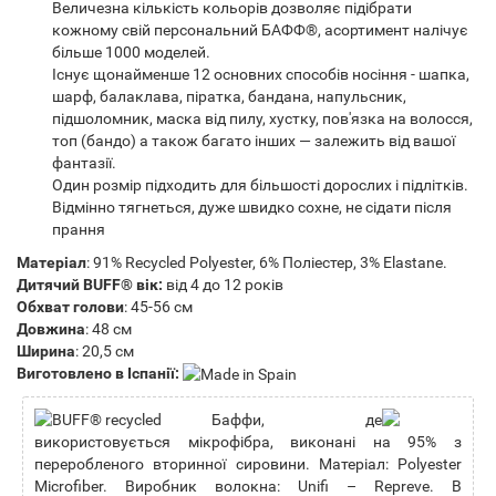
Величезна кількість кольорів дозволяє підібрати
кожному свій персональний БАФФ®, асортимент налічує
більше 1000 моделей.
Існує щонайменше 12 основних способів носіння - шапка,
шарф, балаклава, піратка, бандана, напульсник,
підшоломник, маска від пилу, хустку, пов'язка на волосся,
топ (бандо) а також багато інших — залежить від вашої
фантазії.
Один розмір підходить для більшості дорослих і підлітків.
Відмінно тягнеться, дуже швидко сохне, не сідати після
прання
Матеріал
: 91% Recycled Polyester, 6% Поліестер, 3% Elastane.
Дитячий BUFF® вік:
від 4 до 12 років
Обхват голови
: 45-56 см
Довжина
: 48 см
Ширина
: 20,5 см
Виготовлено в Іспанії:
Баффи, де
використовується мікрофібра, виконані на 95% з
переробленого вторинної сировини. Матеріал: Polyester
Microfiber. Виробник волокна: Unifi – Repreve. В