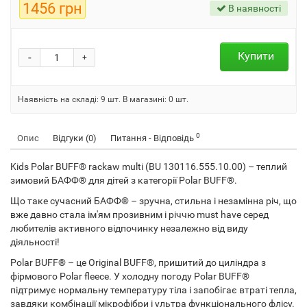
1456 грн
В наявності
Купити
-
+
Наявність на складі:
9
шт.
В магазині: 0 шт.
0
Опис
Відгуки (0)
Питання - Відповідь
Kids Polar BUFF® rackaw multi (BU 130116.555.10.00) – теплий
зимовий БАФФ® для дітей з категорії Polar BUFF®.
Що таке сучасний БАФФ® – зручна, стильна і незамінна річ, що
вже давно стала ім'ям прозивним і річчю must have серед
любителів активного відпочинку незалежно від виду
діяльності!
Polar BUFF® – це Original BUFF®, пришитий до циліндра з
фірмового Polar fleece. У холодну погоду Polar BUFF®
підтримує нормальну температуру тіла і запобігає втраті тепла,
завдяки комбінації мікрофібри і ультра функціонального флісу.