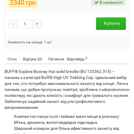
2340 грн
В наявності
Купити
-
+
Наявність на складі:
1
шт.
0
Опис
Відгуки (0)
Питання - Відповідь
BUFF® Explore Booney Hat solid brindle (BU 135362.315) –
панама
з категорії Buff® High UV Trekking Cap. Ідеальний вибір
для тих, хто потребує максимального захисту від сонця. Легка
панама, що добре пропускає повітря, зроблена з мікроволокон
поліестеру, які дають м'якість і комфорт для тривалого носіння.
Забезпечує надійний захист від ультрафіолетового
випромінювання.
Компактно пакується і займає мало місця в рюкзаку
М'яка, дихаюча, вологовідвідна підкладка
Широкий козирок для більш ефективного захисту від