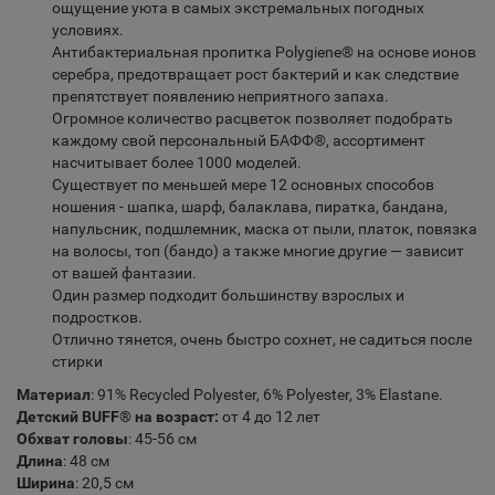
ощущение уюта в самых экстремальных погодных
условиях.
Антибактериальная пропитка Polygiene® на основе ионов
серебра, предотвращает рост бактерий и как следствие
препятствует появлению неприятного запаха.
Огромное количество расцветок позволяет подобрать
каждому свой персональный БАФФ®, ассортимент
насчитывает более 1000 моделей.
Существует по меньшей мере 12 основных способов
ношения - шапка, шарф, балаклава, пиратка, бандана,
напульсник, подшлемник, маска от пыли, платок, повязка
на волосы, топ (бандо) а также многие другие — зависит
от вашей фантазии.
Один размер подходит большинству взрослых и
подростков.
Отлично тянется, очень быстро сохнет, не садиться после
стирки
Материал
: 91% Recycled Polyester, 6% Polyester, 3% Elastane.
Детский BUFF® на возраст:
от 4 до 12 лет
Обхват головы
: 45-56 см
Длина
: 48 см
Ширина
: 20,5 см