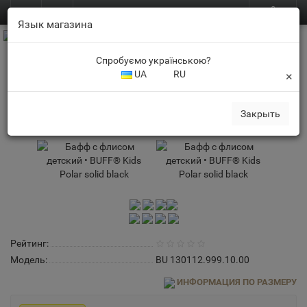
0
BUFF.in.ua
RU
Язык магазина
Спробуємо українською?
UA
RU
×
Детские баффы
Бафф с флисом детский • BUFF® Kids Polar solid black
Закрыть
Рейтинг:
Модель:
BU 130112.999.10.00
ИНФОРМАЦИЯ ПО РАЗМЕРУ