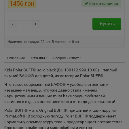
1456 грн
Есть в наличии
Купить
-
+
Наличие на складе:
22
шт.
В магазине: 0 шт.
0
0
Описание
Отзывы
Вопрос - Ответ
Kids Polar BUFF® solid black (BU 130112.999.10.00) – теплый
зимний БАФФ® для детей, из категории Polar BUFF®.
Что такое современный БАФФ® – удобная, стильная и
незаменимая вещь, что уже давно стала именем
нарицательным и вещью must have среди любителей
активного отдыха вне зависимости от вида деятельности!
Polar BUFF® – это Original BUFF®, пришитый к цилиндру из
PrimaLoft®. В холодную погоду Polar BUFF® поддерживает
нормальную температуру тела и предотвращает потерю тепла,
благодаря комбинации микрофибры и ультра