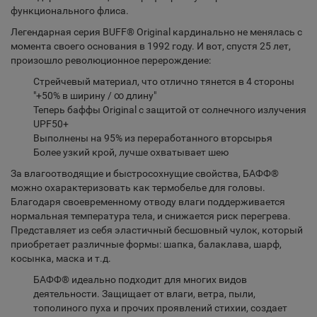
функционального флиса.
Легендарная серия BUFF® Original кардинально не менялась с
момента своего основания в 1992 году. И вот, спустя 25 лет,
произошло революционное перерождение:
Стрейчевый материал, что отлично тянется в 4 стороны
"+50% в ширину / ∞ длину"
Теперь баффы Original c защитой от солнечного излучения
UPF50+
Выполнены на 95% из переработанного вторсырья
Более узкий крой, лучше охватывает шею
За влагоотводящие и быстросохнущие свойства, БАФФ®
можно охарактеризовать как термобелье для головы.
Благодаря своевременному отводу влаги поддерживается
нормальная температура тела, и снижается риск перегрева.
Представляет из себя эластичный бесшовный чулок, который
приобретает различные формы: шапка, балаклава, шарф,
косынка, маска и т.д.
БАФФ® идеально подходит для многих видов
деятельности. Защищает от влаги, ветра, пыли,
тополиного пуха и прочих проявлений стихии, создает