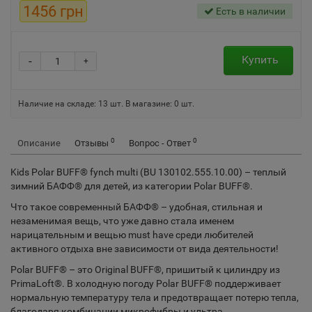
1456 грн
Есть в наличии
Купить
-
+
Наличие на складе:
13
шт.
В магазине: 0 шт.
0
0
Описание
Отзывы
Вопрос - Ответ
Kids Polar BUFF® fynch multi (BU 130102.555.10.00) – теплый
зимний БАФФ® для детей, из категории Polar BUFF®.
Что такое современный БАФФ® – удобная, стильная и
незаменимая вещь, что уже давно стала именем
нарицательным и вещью must have среди любителей
активного отдыха вне зависимости от вида деятельности!
Polar BUFF® – это Original BUFF®, пришитый к цилиндру из
PrimaLoft®. В холодную погоду Polar BUFF® поддерживает
нормальную температуру тела и предотвращает потерю тепла,
благодаря комбинации микрофибры и ультра