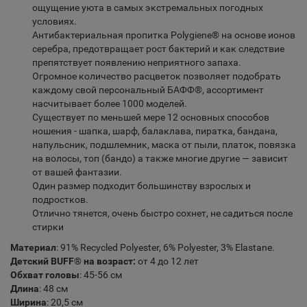
ощущение уюта в самых экстремальных погодных
условиях.
Антибактериальная пропитка Polygiene® на основе ионов
серебра, предотвращает рост бактерий и как следствие
препятствует появлению неприятного запаха.
Огромное количество расцветок позволяет подобрать
каждому свой персональный БАФФ®, ассортимент
насчитывает более 1000 моделей.
Существует по меньшей мере 12 основных способов
ношения - шапка, шарф, балаклава, пиратка, бандана,
напульсник, подшлемник, маска от пыли, платок, повязка
на волосы, топ (бандо) а также многие другие — зависит
от вашей фантазии.
Один размер подходит большинству взрослых и
подростков.
Отлично тянется, очень быстро сохнет, не садиться после
стирки
Материал
: 91% Recycled Polyester, 6% Polyester, 3% Elastane.
Детский BUFF® на возраст:
от 4 до 12 лет
Обхват головы
: 45-56 см
Длина
: 48 см
Ширина
: 20,5 см