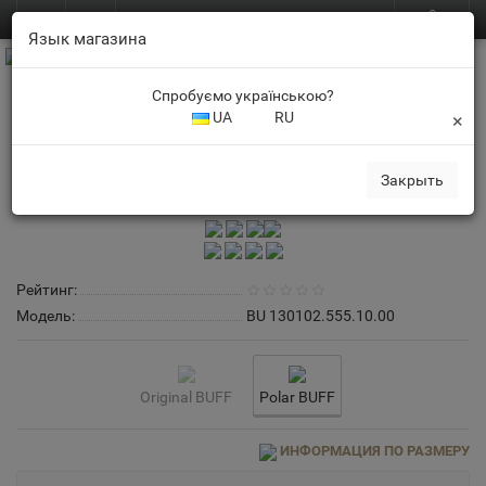
0
BUFF.in.ua
RU
Язык магазина
Спробуємо українською?
UA
RU
×
Детские баффы
Бафф с флисом детский • BUFF® Kids Polar fynch multi
Закрыть
Рейтинг:
Модель:
BU 130102.555.10.00
Original BUFF
Polar BUFF
ИНФОРМАЦИЯ ПО РАЗМЕРУ