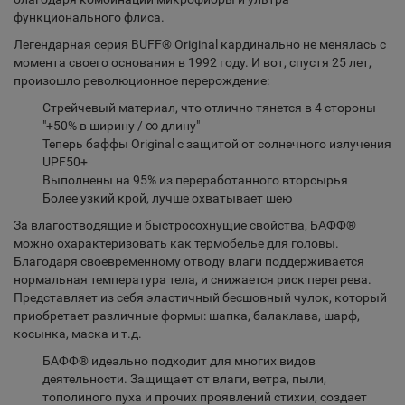
функционального флиса.
Легендарная серия BUFF® Original кардинально не менялась с
момента своего основания в 1992 году. И вот, спустя 25 лет,
произошло революционное перерождение:
Стрейчевый материал, что отлично тянется в 4 стороны
"+50% в ширину / ∞ длину"
Теперь баффы Original c защитой от солнечного излучения
UPF50+
Выполнены на 95% из переработанного вторсырья
Более узкий крой, лучше охватывает шею
За влагоотводящие и быстросохнущие свойства, БАФФ®
можно охарактеризовать как термобелье для головы.
Благодаря своевременному отводу влаги поддерживается
нормальная температура тела, и снижается риск перегрева.
Представляет из себя эластичный бесшовный чулок, который
приобретает различные формы: шапка, балаклава, шарф,
косынка, маска и т.д.
БАФФ® идеально подходит для многих видов
деятельности. Защищает от влаги, ветра, пыли,
тополиного пуха и прочих проявлений стихии, создает