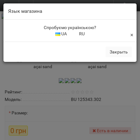
0
BUFF.in.ua
RU
Язык магазина
Спробуємо українською?
UA
RU
×
BUFF® Trek Bucket Hat açai sand
Панамы
Закрыть
Рейтинг:
Модель:
BU 125343.302
Размер:
0 грн
Есть в наличии