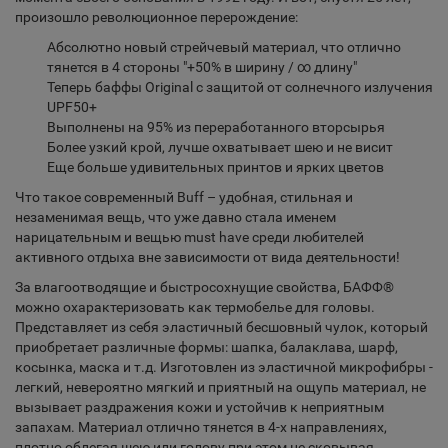
произошло революционное перерождение:
Абсолютно новый стрейчевый материал, что отлично
тянется в 4 стороны "+50% в ширину / ∞ длину"
Теперь баффы Original c защитой от солнечного излучения
UPF50+
Выполнены на 95% из переработанного вторсырья
Более узкий крой, лучше охватывает шею и не висит
Еще больше удивительных принтов и ярких цветов
Что такое современный
Buff
– удобная, стильная и
незаменимая вещь, что уже давно стала именем
нарицательным и вещью must have среди любителей
активного отдыха вне зависимости от вида деятельности!
За влагоотводящие и быстросохнущие свойства, БАФФ®
можно охарактеризовать как термобелье для головы.
Представляет из себя эластичный бесшовный чулок, который
приобретает различные формы: шапка, балаклава, шарф,
косынка, маска и т.д. Изготовлен из эластичной микрофибры -
легкий, невероятно мягкий и приятный на ощупь материал, не
вызывает раздражения кожи и устойчив к неприятным
запахам. Материал отлично тянется в 4-х направлениях,
плотно облегая шею или голову при этом не сковывая