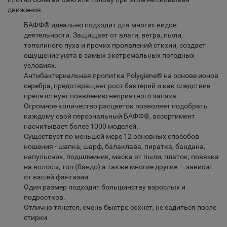
движения.
БАФФ® идеально подходит для многих видов
деятельности. Защищает от влаги, ветра, пыли,
тополиного пуха и прочих проявлений стихии, создает
ощущение уюта в самых экстремальных погодных
условиях.
Антибактериальная пропитка Polygiene® на основе ионов
серебра, предотвращает рост бактерий и как следствие
препятствует появлению неприятного запаха.
Огромное количество расцветок позволяет подобрать
каждому свой персональный БАФФ®, ассортимент
насчитывает более 1000 моделей.
Существует по меньшей мере 12 основных способов
ношения - шапка, шарф, балаклава, пиратка, бандана,
напульсник, подшлемник, маска от пыли, платок, повязка
на волосы, топ (бандо) а также многие другие — зависит
от вашей фантазии.
Один размер подходит большинству взрослых и
подростков.
Отлично тянется, очень быстро сохнет, не садиться после
стирки