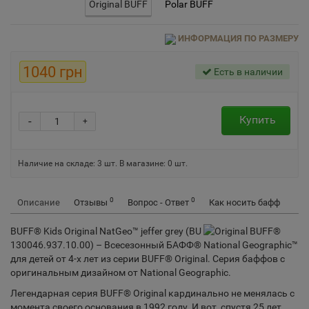
Original BUFF
Polar BUFF
ИНФОРМАЦИЯ ПО РАЗМЕРУ
1040 грн
Есть в наличии
Купить
-
+
Наличие на складе:
3
шт.
В магазине: 0 шт.
0
0
Описание
Отзывы
Вопрос - Ответ
Как носить бафф
BUFF® Kids Original NatGeo™ jeffer grey (BU
130046.937.10.00) – Всесезонный БАФФ®
для детей от 4-х лет из серии BUFF® Original. Серия баффов с
оригинальным дизайном от National Geographic.
Легендарная серия BUFF® Original кардинально не менялась с
момента своего основания в 1992 году. И вот, спустя 25 лет,