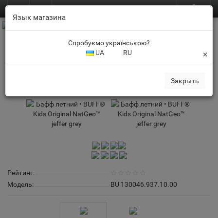
0
BUFF.in.ua
RU
Язык магазина
Спробуємо українською?
UA
RU
×
Детские баффы
Бафф летний • BUFF® Kids Original NatGeo™ jeffer grey
Закрыть
Рейтинг:
Модель:
BU 130046.937.10.00