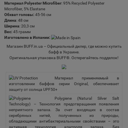
Материал Polyester Microfiber
: 95% Recycled Polyester
Microfiber, 5% Elastane
Обхват головы:
45-56 см
Длина
: 48 см
Ширина
: 20,3 см
Вес:
45 грамм
Изготовлено в Испании:
Магазин BUFF.in.ua – Официальный дилер, где можно
купить
бафф в Украине
.
Оригинальная упаковка BUFF®. Остерегайтесь подделок!
Материал применяемый в
изготовлении баффов серии Original, обеспечивает
защиту от солнца UPF50+
Polygiene (Natural Silver Salt
Technology) – Технология предотвращения появления
неприятного запаха. За счет входящих в состав
серебряных нитей, полученных из природы,
обладающими антибактериальными свойствами – это
активная технология контроля запаха. Без