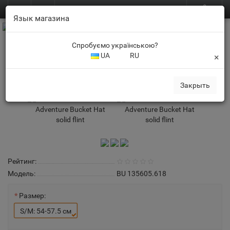
0
BUFF.in.ua
RU
Язык магазина
Спробуємо українською?
UA
RU
×
Панама • BUFF® Adventure Bucket Hat solid flint
Панамы
Закрыть
Рейтинг:
Модель:
BU 135605.618
Размер:
S/M: 54-57.5 см